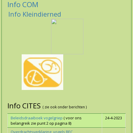
In
fo C
OM
Info Kleindierned
Info CITES
( zie ook onder berichten )
Beleidsdraaiboek vogelgriep
( voor ons
24-4-2023
belangreik zie punt 2 op pagina 8)
Overdrachtsverklaring vogels BEC