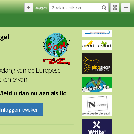
Inloggen
gel
 belang van de Europese
eken ervan.
eld u dan nu aan als lid.
Inloggen kweker