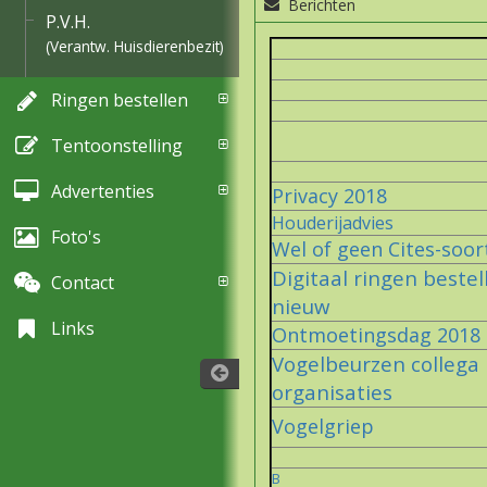
Berichten
P.V.H.
(Verantw. Huisdierenbezit)
Ringen bestellen
Tentoonstelling
Advertenties
Privacy 2018
Houderijadvies
Foto's
Wel of geen Cites-soor
Digitaal ringen bestel
Contact
nieuw
Links
Ontmoetingsdag 2018
Vogelbeurzen collega
organisaties
Vogelgriep
B