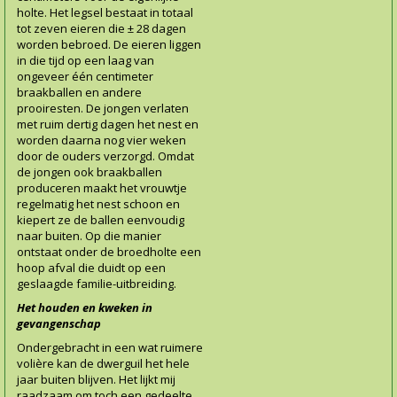
holte. Het legsel bestaat in totaal
tot zeven eieren die ± 28 dagen
worden bebroed. De eieren liggen
in die tijd op een laag van
ongeveer één centimeter
braakballen en andere
prooiresten. De jongen verlaten
met ruim dertig dagen het nest en
worden daarna nog vier weken
door de ouders verzorgd. Omdat
de jongen ook braakballen
produceren maakt het vrouwtje
regelmatig het nest schoon en
kiepert ze de ballen eenvoudig
naar buiten. Op die manier
ontstaat onder de broedholte een
hoop afval die duidt op een
geslaagde familie-uitbreiding.
Het houden en kweken in
gevangenschap
Ondergebracht in een wat ruimere
volière kan de dwerguil het hele
jaar buiten blijven. Het lijkt mij
raadzaam om toch een gedeelte