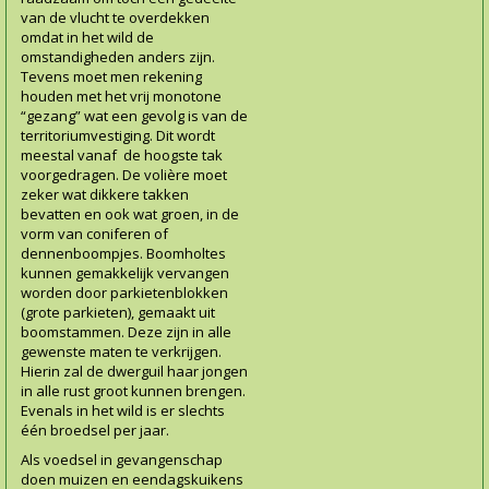
van de vlucht te overdekken
omdat in het wild de
omstandigheden anders zijn.
Tevens moet men rekening
houden met het vrij monotone
“gezang” wat een gevolg is van de
territoriumvestiging. Dit wordt
meestal vanaf de hoogste tak
voorgedragen. De volière moet
zeker wat dikkere takken
bevatten en ook wat groen, in de
vorm van coniferen of
dennenboompjes. Boomholtes
kunnen gemakkelijk vervangen
worden door parkietenblokken
(grote parkieten), gemaakt uit
boomstammen. Deze zijn in alle
gewenste maten te verkrijgen.
Hierin zal de dwerguil haar jongen
in alle rust groot kunnen brengen.
Evenals in het wild is er slechts
één broedsel per jaar.
Als voedsel in gevangenschap
doen muizen en eendagskuikens