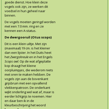
goede dienst. Hoe klein deze
vogels ook zijn, ze werken dit
voedsel in hun geheel naar
binnen.
De vogels moeten geringd worden
met een 7.0 mm. ring en ze
kennen een A-status.
De dwergooruil (Otus scops)
Dit is een klein uiltje. Met zijn
(maximaal) 19 cm. is het kleiner
dan een lijster. In het Duits heet
het
Zwergohreule
en in het Engels
Scops owl
. Op de wat afgeplatte
kop draagt het kleine
oorpluimpjes, die wederom niets
met oren te maken hebben. De
vogels zijn aan de bovenkant
grijsbruin met een opvallend
vlekkenpatroon. De onderkant
wijkt onderling wel wat af, maar is
eerder lichtgrijs te noemen. Hier
en daar ben ik in de
kleurbeschrijving het woord