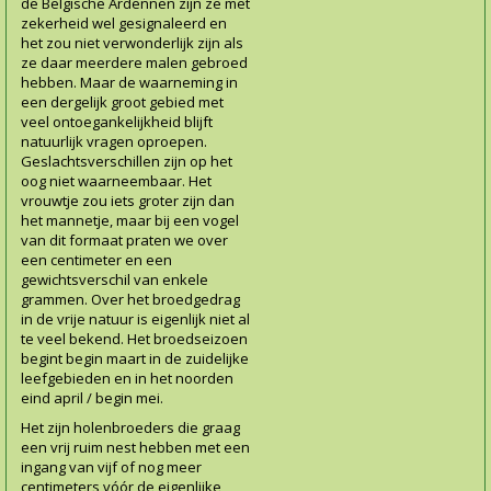
de Belgische Ardennen zijn ze met
zekerheid wel gesignaleerd en
het zou niet verwonderlijk zijn als
ze daar meerdere malen gebroed
hebben. Maar de waarneming in
een dergelijk groot gebied met
veel ontoegankelijkheid blijft
natuurlijk vragen oproepen.
Geslachtsverschillen zijn op het
oog niet waarneembaar. Het
vrouwtje zou iets groter zijn dan
het mannetje, maar bij een vogel
van dit formaat praten we over
een centimeter en een
gewichtsverschil van enkele
grammen. Over het broedgedrag
in de vrije natuur is eigenlijk niet al
te veel bekend. Het broedseizoen
begint begin maart in de zuidelijke
leefgebieden en in het noorden
eind april / begin mei.
Het zijn holenbroeders die graag
een vrij ruim nest hebben met een
ingang van vijf of nog meer
centimeters vóór de eigenlijke