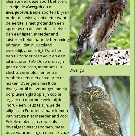
kleinste van deze soort behoren.
Het zijn de
dwerguil
en de
dwergooruil
.
Beide soorten blijven
onder de twintig centimeter want
de eerste is niet groter dan een
spreeuw en de tweede is kleiner
dan een lijster. In Nederland
luisteren beide naar de benaming
uil
, terwijl dat in Duitsland
wezenlijk anders ligt. Daar heet
een uil zonder oren
Kauz
en een
uil met oren
Eule
. Deze oren zijn
geen echte oren, maar het zijn
Dwerguil
slechts verenpluimen en ze
hebben niets met echte oren te
maken. Overigens heeft de
dwergooruil het vermogen om zijn
oorpluimen glad op zijn kop te
leggen en daarmee wekt hij de
indruk een Kauz te zijn. Beide
uiltjes zijn Europees, maar komen
van nature niet in Nederland voor.
Enkele malen zijn ze wel als
dwaalgast waargenomen, maar
deze waarnemingen neem ik vaak