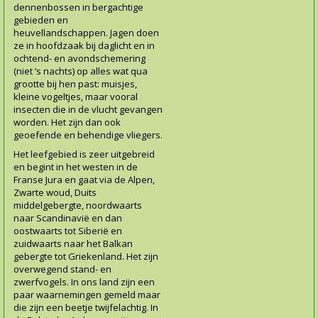
dennenbossen in bergachtige
gebieden en
heuvellandschappen. Jagen doen
ze in hoofdzaak bij daglicht en in
ochtend- en avondschemering
(niet ’s nachts) op alles wat qua
grootte bij hen past: muisjes,
kleine vogeltjes, maar vooral
insecten die in de vlucht gevangen
worden. Het zijn dan ook
geoefende en behendige vliegers.
Het leefgebied is zeer uitgebreid
en begint in het westen in de
Franse Jura en gaat via de Alpen,
Zwarte woud, Duits
middelgebergte, noordwaarts
naar Scandinavië en dan
oostwaarts tot Siberië en
zuidwaarts naar het Balkan
gebergte tot Griekenland. Het zijn
overwegend stand- en
zwerfvogels. In ons land zijn een
paar waarnemingen gemeld maar
die zijn een beetje twijfelachtig. In