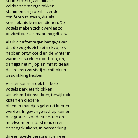
kunnen verblijven mits er
voldoende stevige takken,
stammen en groenblijvende
coniferen in staan, die als
schuilplaats kunnen dienen. De
vogels maken zich overdag zo
onzichtbaar als maar mogelijk is.
Als ik dit afzet tegen het gegeven
dat de vogels zich tot trekvogels
hebben ontwikkeld en de winter in
warmere streken doorbrengen,
dan lijkt het mij op z’n minst ideaal
dat ze een vorstvrij nachthok ter
beschikking hebben.
Verder kunnen ook bij deze
vogels parkietenblokken
uitstekend dienst doen, terwijl ook
kisten en diepere
bloemenmandjes gebruikt kunnen
worden. In gevangenschap komen
ook grotere voederinsecten en
meelwormen, naast muizen en
eendagskuikens, in aanmerking.
Bij een goede verzorging en een