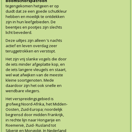
boomschorspatroon
tegengekomen hetgeen er op
duidt dat ze een goede schutkleur
hebben en moeilijk te ontdekken
zijn in hun leefgebieden. De
beentjes en pootjes zijn slechts
licht bevederd.
Deze uiltjes zijn alleen ’s nachts
actief en leven overdag zeer
teruggetrokken en verstopt.
Het zijn vrij slanke vogels die door
de iets minder afgeplatte kop, en
de iets langere vleugels en staart,
wel wat afwijken van de meeste
kleine soortgenoten. Mede
daardoor zijn het ook snelle en
wendbare vliegers.
Het verspreidingsgebied is
grofweg Noord-Afrika, het Midden-
Oosten, Zuid-Europa; noordelijk
begrensd door midden Frankrijk,
in rechte lijn naar Hongarije en
Roemenië, Zuid- Rusland tot
Siberië en Mongolië. In Nederland