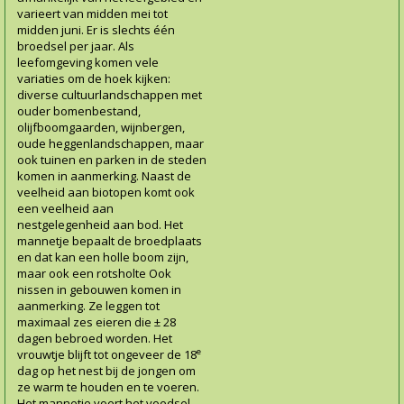
varieert van midden mei tot
midden juni. Er is slechts één
broedsel per jaar. Als
leefomgeving komen vele
variaties om de hoek kijken:
diverse cultuurlandschappen met
ouder bomenbestand,
olijfboomgaarden, wijnbergen,
oude heggenlandschappen, maar
ook tuinen en parken in de steden
komen in aanmerking. Naast de
veelheid aan biotopen komt ook
een veelheid aan
nestgelegenheid aan bod. Het
mannetje bepaalt de broedplaats
en dat kan een holle boom zijn,
maar ook een rotsholte Ook
nissen in gebouwen komen in
aanmerking. Ze leggen tot
maximaal zes eieren die ± 28
dagen bebroed worden. Het
e
vrouwtje blijft tot ongeveer de 18
dag op het nest bij de jongen om
ze warm te houden en te voeren.
Het mannetje voert het voedsel