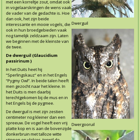
met een korreltje zout, omdat ook
in vogelaarskringen de wens vaak
de vader van de gedachte is. Hoe
dan ook, het zijn beide
Dwerguil
interessante en mooie vogels, die
ook in hun broedgebieden vaak
nog tamelijk zeldzaam zijn. Laten
we beginnen met de kleinste van
de twee.
De dwerguil (Glaucidium
passirinum )
In het Duits heet hij
“Sperlingskauz“ en in het Engels
“Pygmy Owl“. In beide talen heeft
men gezocht naar het kleine. In
het Duits is men daarbij
terechtgekomen bij de mus en in
het Engels bij de pygmee.
De dwerguil is met zijn zestien
centimeter nog kleiner dan een
spreeuw. De vogel heeft een vrij
Dwergooruil
platte kop en is aan de bovenzijde
donkerbruin met talloze witte
stippen en vlekjes, terwijl de