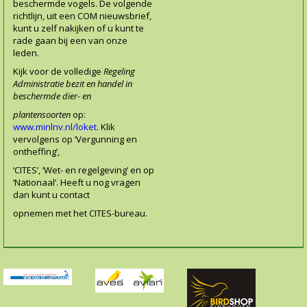
beschermde vogels. De volgende
richtlijn, uit een COM nieuwsbrief,
kunt u zelf nakijken of u kunt te
rade gaan bij een van onze
leden.
Kijk voor de volledige
Regeling
Administratie bezit en handel in
beschermde dier- en
plantensoorten
op:
www.minlnv.nl/loket
. Klik
vervolgens op ‘Vergunning en
ontheffing’,
‘CITES’, ‘Wet- en regelgeving’ en op
‘Nationaal’. Heeft u nog vragen
dan kunt u contact
opnemen met het CITES-bureau.