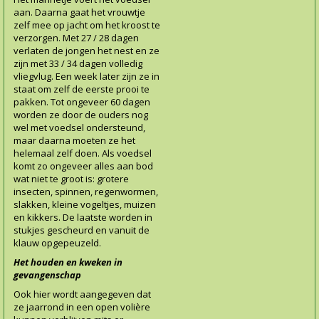
aan. Daarna gaat het vrouwtje
zelf mee op jacht om het kroost te
verzorgen. Met 27 / 28 dagen
verlaten de jongen het nest en ze
zijn met 33 / 34 dagen volledig
vliegvlug. Een week later zijn ze in
staat om zelf de eerste prooi te
pakken. Tot ongeveer 60 dagen
worden ze door de ouders nog
wel met voedsel ondersteund,
maar daarna moeten ze het
helemaal zelf doen. Als voedsel
komt zo ongeveer alles aan bod
wat niet te groot is: grotere
insecten, spinnen, regenwormen,
slakken, kleine vogeltjes, muizen
en kikkers. De laatste worden in
stukjes gescheurd en vanuit de
klauw opgepeuzeld.
Het houden en kweken in
gevangenschap
Ook hier wordt aangegeven dat
ze jaarrond in een open volière