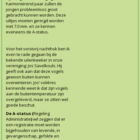
harmoniërend paar zullen de
jongen probleemloos groot
gebracht kunnen worden. Deze
uiltjes moeten geringd worden
met 7.0 mm. en ze kennen
eveneens de A-status.
Voor het vorstvrij nachthok ben ik
even te rade gegaan bij de
bekende uilenkweker in onze
vereniging: Jos Savelkouls. Hij
geeft ook aan dat deze vogels
gewoon buiten kunnen
overwinteren. Jos’ volières
kennende weet ik dat zijn vogels
aan de buitentemperatuur zijn
overgeleverd, maar ze zitten wel
goede beschut.
De A-status (
Regeling
Administratie
)
wil zeggen dat er
een registratie moet worden
bijgehouden van levende, in
gevangenschap, gefokte en