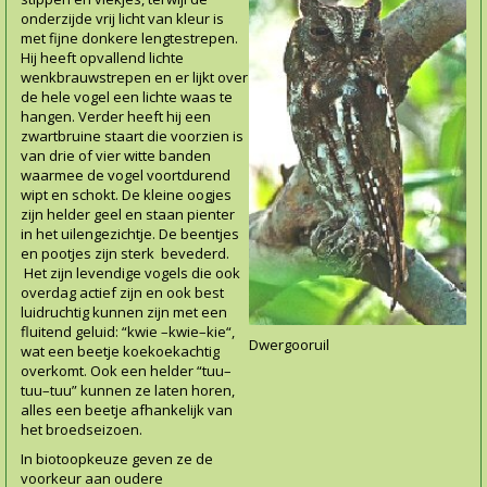
onderzijde vrij licht van kleur is
met fijne donkere lengtestrepen.
Hij heeft opvallend lichte
wenkbrauwstrepen en er lijkt over
de hele vogel een lichte waas te
hangen. Verder heeft hij een
zwartbruine staart die voorzien is
van drie of vier witte banden
waarmee de vogel voortdurend
wipt en schokt. De kleine oogjes
zijn helder geel en staan pienter
in het uilengezichtje. De beentjes
en pootjes zijn sterk bevederd.
Het zijn levendige vogels die ook
overdag actief zijn en ook best
luidruchtig kunnen zijn met een
fluitend geluid: “kwie –kwie–kie“,
Dwergooruil
wat een beetje koekoekachtig
overkomt. Ook een helder “tuu–
tuu–tuu” kunnen ze laten horen,
alles een beetje afhankelijk van
het broedseizoen.
In biotoopkeuze geven ze de
voorkeur aan oudere