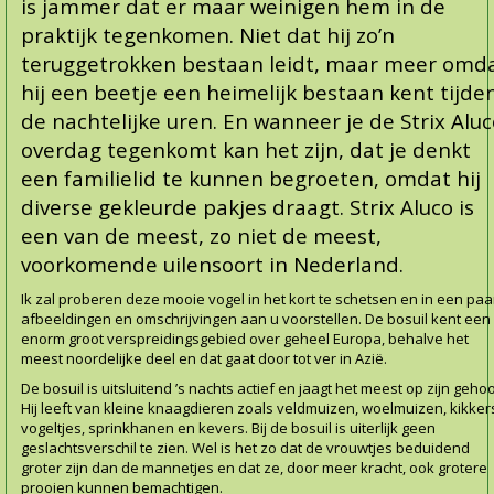
is jammer dat er maar weinigen hem in de
praktijk tegenkomen. Niet dat hij zo’n
teruggetrokken bestaan leidt, maar meer omd
hij een beetje een heimelijk bestaan kent tijde
de nachtelijke uren. En wanneer je de Strix Alu
overdag tegenkomt kan het zijn, dat je denkt
een familielid te kunnen begroeten, omdat hij
diverse gekleurde pakjes draagt. Strix Aluco is
een van de meest, zo niet de meest,
voorkomende uilensoort in Nederland.
Ik zal proberen deze mooie vogel in het kort te schetsen en in een paa
afbeeldingen en omschrijvingen aan u voorstellen. De bosuil kent een
enorm groot verspreidingsgebied over geheel Europa, behalve het
meest noordelijke deel en dat gaat door tot ver in Azië.
De bosuil is uitsluitend ’s nachts actief en jaagt het meest op zijn gehoo
Hij leeft van kleine knaagdieren zoals veldmuizen, woelmuizen, kikker
vogeltjes, sprinkhanen en kevers. Bij de bosuil is uiterlijk geen
geslachtsverschil te zien. Wel is het zo dat de vrouwtjes beduidend
groter zijn dan de mannetjes en dat ze, door meer kracht, ook grotere
prooien kunnen bemachtigen.