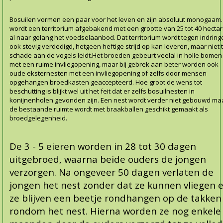
Bosuilen vormen een paar voor het leven en zijn absoluut monogaam.
wordt een territorium afgebakend met een grootte van 25 tot
40 hectar
al naar gelang het voedselaanbod. Dat territorium wordt tegen indring
ook stevig verdedigd, hetgeen heftige strijd op kan leveren, maar niet 
schade aan de vogels leidt.Het broeden gebeurt veelal in holle bomen
met een ruime invliegopening, maar bij gebrek aan beter worden ook
oude eksternesten met een invliegopening of zelfs door mensen
opgehangen broedkasten geaccepteerd. Hoe groot de wens tot
beschutting is blijkt wel uit het feit dat er zelfs bosuilnesten in
konijnenholen gevonden zijn. Een nest wordt verder niet gebouwd ma
de bestaande ruimte wordt met braakballen geschikt gemaakt als
broedgelegenheid.
De 3 - 5 eieren worden in 28 tot 30 dagen
uitgebroed, waarna beide ouders de jongen
verzorgen. Na ongeveer 50 dagen verlaten de
jongen het nest zonder dat ze kunnen vliegen 
ze blijven een beetje rondhangen op de takken
rondom het nest. Hierna worden ze nog enkele