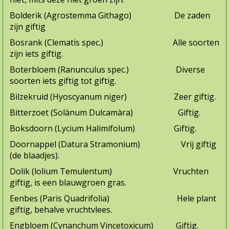
Bolderik (Agrostemma Githago) De zaden
zijn giftig
Bosrank (Clematis spec.) Alle soorten
zijn iets giftig.
Boterbloem (Ranunculus spec.) Diverse
soorten iets giftig tot giftig.
Bilzekruid (Hyoscyanum niger) Zeer giftig.
Bitterzoet (Solànum Dulcamàra) Giftig.
Boksdoorn (Lycium Halimifolum) Giftig.
Doornappel (Datura Stramonium) Vrij giftig
(de blaadjes).
Dolik (lolium Temulentum) Vruchten
giftig, is een blauwgroen gras.
Eenbes (Paris Quadrifolia) Hele plant
giftig, behalve vruchtvlees.
Engbloem (Cynanchum Vincetoxicum) Giftig.