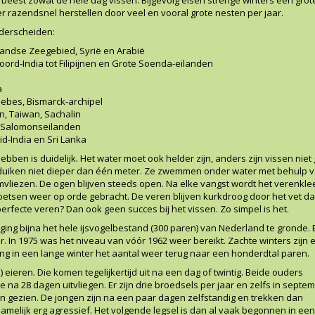
r razendsnel herstellen door veel en vooral grote nesten per jaar.
derscheiden:
landse Zeegebied
,
Syrië
en
Arabië
oord-
India
tot
Filipijnen
en
Grote Soenda-eilanden
i
a
lebes
,
Bismarck-archipel
n
,
Taiwan
,
Sachalin
Salomonseilanden
id-India en
Sri Lanka
 hebben is duidelijk. Het water moet ook helder zijn, anders zijn vissen niet
els duiken niet dieper dan één meter. Ze zwemmen onder water met behulp 
mvliezen. De ogen blijven steeds open. Na elke vangst wordt het verenkle
oetsen weer op orde gebracht. De veren blijven kurkdroog door het vet da
erfecte veren? Dan ook geen succes bij het vissen. Zo simpel is het.
 ging bijna het hele ijsvogelbestand (300 paren) van Nederland te gronde. 
r. In 1975 was het niveau van vóór 1962 weer bereikt. Zachte winters zijn 
ging in een lange winter het aantal weer terug naar een honderdtal paren.
(!) eieren. Die komen tegelijkertijd uit na een dag of twintig. Beide ouders
 na 28 dagen uitvliegen. Er zijn drie broedsels per jaar en zelfs in septe
en gezien. De jongen zijn na een paar dagen zelfstandig en trekken dan
namelijk erg agressief. Het volgende legsel is dan al vaak begonnen in een