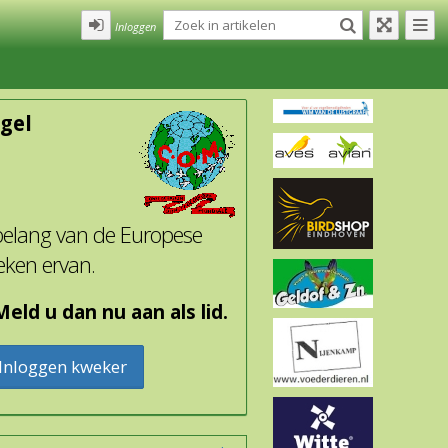
Inloggen
gel
 belang van de Europese
eken ervan.
eld u dan nu aan als lid.
Inloggen kweker