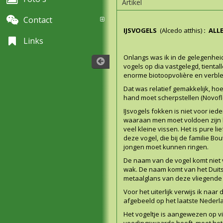
Artikel
Contact
IJSVOGELS
(Alcedo atthis)
: ALL
Links
Onlangs was ik in de gelegenheid 
vogels op dia vastgelegd, tienta
enorme biotoopvolière en verblev
Dat was relatief gemakkelijk, ho
hand moet scherpstellen (Novof
IJsvogels fokken is niet voor i
waaraan men moet voldoen zijn l
veel kleine vissen. Het is pure li
deze vogel, die bij de familie 
jongen moet kunnen ringen.
De naam van de vogel komt niet v
wak. De naam komt van het Duit
metaalglans van deze vliegende
Voor het uiterlijk verwijs ik na
afgebeeld op het laatste
Nederla
Het vogeltje is aangewezen op vi
voedingswaarde heeft, moet het b