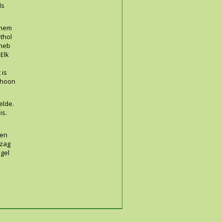
ls
k hem
sthol
 heb
 Elk
 is
schoon
elde.
is.
ien
 zag
ogel