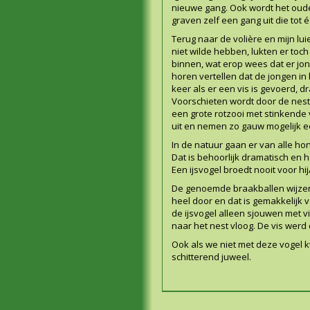
nieuwe gang. Ook wordt het oude 
graven zelf een gang uit die tot 
Terug naar de volière en mijn lui
niet wilde hebben, lukten er toch
binnen, wat erop wees dat er jo
horen vertellen dat de jongen in 
keer als er een vis is gevoerd, d
Voorschieten wordt door de nestge
een grote rotzooi met stinkende 
uit en nemen zo gauw mogelijk ee
In de natuur gaan er van alle hon
Dat is behoorlijk dramatisch en 
Een ijsvogel broedt nooit voor hi
De genoemde braakballen wijzen e
heel door en dat is gemakkelijk v
de ijsvogel alleen sjouwen met vi
naar het nest vloog. De vis wer
Ook als we niet met deze vogel k
schitterend juweel.