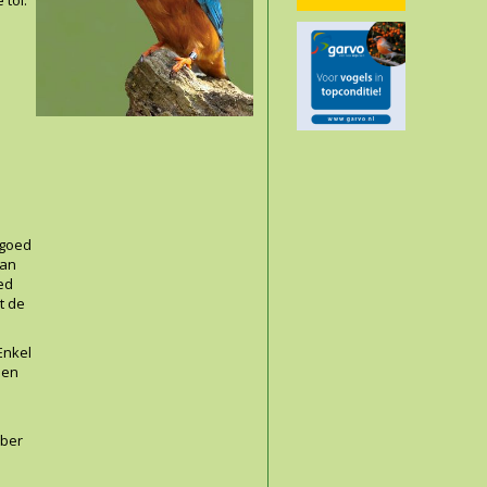
 goed
van
ed
t de
Enkel
een
mber