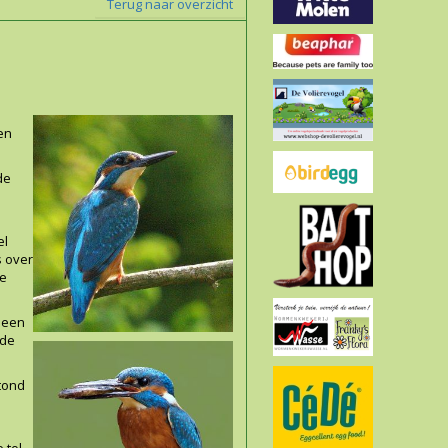
Terug naar overzicht
en
de
el
s over
de
n een
 de
stond
 tol.