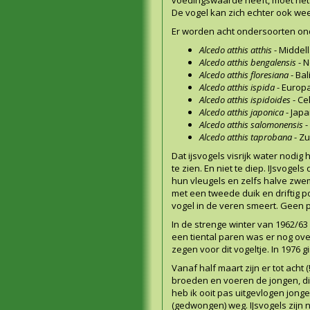
De vogel kan zich echter ook wee
Er worden acht
ondersoorten
on
Alcedo atthis atthis
-
Middel
Alcedo atthis bengalensis
- N
Alcedo atthis floresiana
-
Bal
Alcedo atthis ispida
-
Europ
Alcedo atthis ispidoides
-
Ce
Alcedo atthis japonica
-
Japa
Alcedo atthis salomonensis
-
Alcedo atthis taprobana
- Zu
Dat ijsvogels visrijk water nodig
te zien. En niet te diep. IJsvog
hun vleugels en zelfs halve zwe
met een tweede duik en driftig p
vogel in de veren smeert. Geen p
In de strenge winter van 1962/63
een tiental paren was er nog ove
zegen voor dit vogeltje. In 1976 
Vanaf half maart zijn er tot acht 
broeden en voeren de jongen, die
heb ik ooit pas uitgevlogen jong
(gedwongen) weg. IJsvogels zijn 