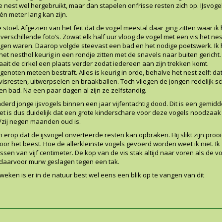
nest wel hergebruikt, maar dan stapelen onfrisse resten zich op. IJsvoge
één meter lang kan zijn.
e stoel. Afgezien van het feit dat de vogel meestal daar ging zitten waar i
 verschillende foto’s. Zowat elk half uur vloog de vogel met een vis het ne
ngen waren. Daarop volgde steevast een bad en het nodige poetswerk. Ik
het nesthol keurig in een rondje zitten met de snavels naar buiten gericht.
raait de cirkel een plaats verder zodat iedereen aan zijn trekken komt.
noten meteen bestraft. Alles is keurig in orde, behalve het nest zelf: dat
visresten, uitwerpselen en braakballen. Toch vliegen de jongen redelijk 
n bad. Na een paar dagen al zijn ze zelfstandig.
derd jonge ijsvogels binnen een jaar vijfentachtig dood. Dit is een gemidd
het is dus duidelijk dat een grote kinderschare voor deze vogels noodzaak 
j/zij negen maanden oud is.
rop dat de ijsvogel onverteerde resten kan opbraken. Hij slikt zijn proo
oor het beest. Hoe de allerkleinste vogels gevoerd worden weet ik niet. Ik
ssen van vijf centimeter. De kop van de vis stak altijd naar voren als de v
d daarvoor murw geslagen tegen een tak.
weken is er in de natuur best wel eens een blik op te vangen van dit