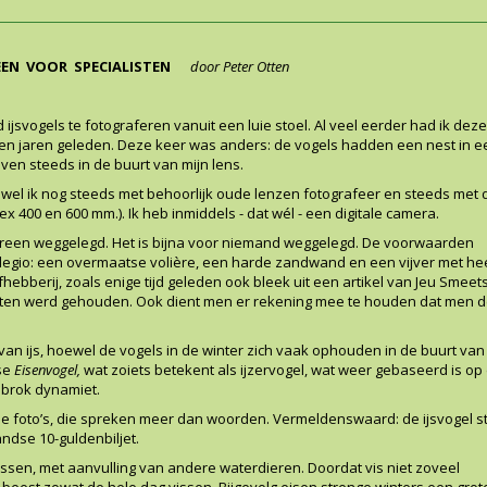
EEN VOOR SPECIALISTEN
door Peter Otten
ijsvogels te fotograferen vanuit een luie stoel. Al veel eerder had ik deze
llen jaren geleden. Deze keer was anders: de vogels hadden een nest in e
en steeds in de buurt van mijn lens.
ewel ik nog steeds met behoorlijk oude lenzen fotografeer en steeds met 
lex 400 en
600 mm.). Ik heb inmiddels - dat wél - een digitale camera.
edereen weggelegd. Het is bijna voor niemand weggelegd. De voorwaarden
egio: een overmaatse volière, een harde zandwand en een vijver met he
efhebberij, zoals enige tijd geleden ook bleek uit een artikel van Jeu Smeet
Bouten werd gehouden. Ook dient men er rekening mee te houden dat men 
an ijs, hoewel de vogels in de winter zich vaak ophouden in de buurt va
se
Eisenvogel,
wat zoiets betekent als ijzervogel, wat weer gebaseerd is op
 brok dynamiet.
ar de foto’s, die spreken meer dan woorden. Vermeldenswaard: de ijsvogel 
ndse 10-guldenbiljet
.
ssen, met aanvulling van andere waterdieren. Doordat vis niet zoveel
eest zowat de hele dag vissen. Bijgevolg eisen strenge winters een grote