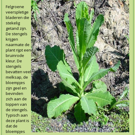
Felgroene
veerspletige
bladeren die
stekelig
getand zijn.
De stengels
krijgen
naarmate de
plant rijpt een
bruinrode
kleur. De
stengels
bevatten veel
melksap, de
bloempjes
zijn geel en
bevinden
zich aan de
toppen van
de stengels.
Typisch aan
deze plant is
dat de
bloempjes