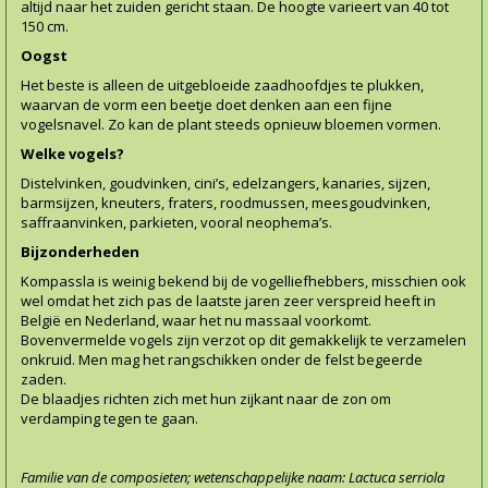
altijd naar het zuiden gericht staan. De hoogte varieert van 40 tot
150 cm.
Oogst
Het beste is alleen de uitgebloeide zaadhoofdjes te plukken,
waarvan de vorm een beetje doet denken aan een fijne
vogelsnavel. Zo kan de plant steeds opnieuw bloemen vormen.
Welke vogels?
Distelvinken, goudvinken, cini’s, edelzangers, kanaries, sijzen,
barmsijzen, kneuters, fraters, roodmussen, meesgoudvinken,
saffraanvinken, parkieten, vooral neophema’s.
Bijzonderheden
Kompassla is weinig bekend bij de vogelliefhebbers, misschien ook
wel omdat het zich pas de laatste jaren zeer verspreid heeft in
België en Nederland, waar het nu massaal voorkomt.
Bovenvermelde vogels zijn verzot op dit gemakkelijk te verzamelen
onkruid. Men mag het rangschikken onder de felst begeerde
zaden.
De blaadjes richten zich met hun zijkant naar de zon om
verdamping tegen te gaan.
Familie van de composieten; wetenschappelijke naam: Lactuca serriola