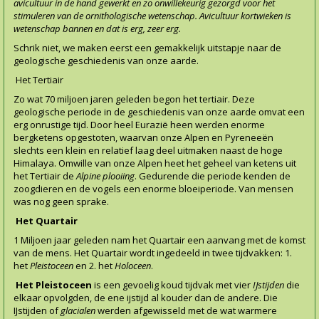
avicultuur in de hand gewerkt en zo onwillekeurig gezorgd voor het
stimuleren van de ornithologische wetenschap. Avicultuur kortwieken is
wetenschap bannen en dat is erg, zeer erg.
Schrik niet, we maken eerst een gemakkelijk uitstapje naar de
geologische geschiedenis van onze aarde.
Het Tertiair
Zo wat 70 miljoen jaren geleden begon het tertiair. Deze
geologische periode in de geschiedenis van onze aarde omvat een
erg onrustige tijd. Door heel Eurazië heen werden enorme
bergketens opgestoten, waarvan onze Alpen en Pyreneeën
slechts een klein en relatief laag deel uitmaken naast de hoge
Himalaya. Omwille van onze Alpen heet het geheel van ketens uit
het Tertiair de
Alpine plooiing
. Gedurende die periode kenden de
zoogdieren en de vogels een enorme bloeiperiode. Van mensen
was nog geen sprake.
Het
Quartair
1 Miljoen jaar geleden nam het Quartair een aanvang met de komst
van de mens. Het Quartair wordt ingedeeld in twee tijdvakken: 1.
het
Pleistoceen
en 2. het
Holoceen
.
Het Pleistoceen
is een gevoelig koud tijdvak met vier
IJstijden
die
elkaar opvolgden, de ene ijstijd al kouder dan de andere. Die
IJstijden of
glacialen
werden afgewisseld met de wat warmere