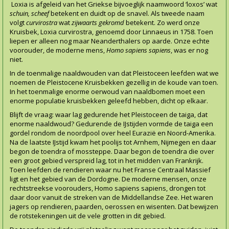
Loxia is afgeleid van het Griekse bijvoeglijk naamwoord ‘loxos’ wat
schuin, scheef
betekent en duidt op de snavel. Als tweede naam
volgt
curvirostra
wat
zijwaarts gekromd
betekent. Zo werd onze
Kruisbek, Loxia curvirostra, genoemd door Linnaeus in 1758. Toen
liepen er alleen nog maar Neanderthalers op aarde. Onze echte
voorouder, de moderne mens,
Homo sapiens sapiens
, was er nog
niet.
In de toenmalige naaldwouden van dat Pleistoceen leefden wat we
noemen de Pleistocene Kruisbekken gezellig in de koude van toen.
In het toenmalige enorme oerwoud van naaldbomen moet een
enorme populatie kruisbekken geleefd hebben, dicht op elkaar.
Blijft de vraag: waar lag gedurende het Pleistoceen de taiga, dat
enorme naaldwoud? Gedurende de IJstijden vormde de taiga een
gordel rondom de noordpool over heel Eurazië en Noord-Amerika.
Na de laatste IJstijd kwam het poolijs tot Arnhem, Nijmegen en daar
begon de toendra of mossteppe. Daar begon de toendra die over
een groot gebied verspreid lag, tot in het midden van Frankrijk.
Toen leefden de rendieren waar nu het Franse Centraal Massief
ligt en het gebied van de Dordogne. De moderne mensen, onze
rechtstreekse voorouders, Homo sapiens sapiens, drongen tot
daar door vanuit de streken van de Middellandse Zee. Het waren
jagers op rendieren, paarden, oerossen en wisenten. Dat bewijzen
de rotstekeningen uit de vele grotten in dit gebied.