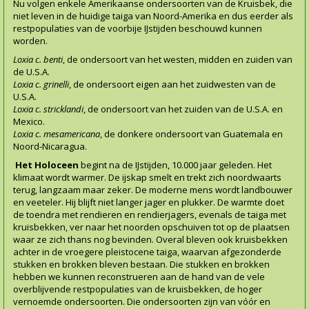
Nu volgen enkele Amerikaanse ondersoorten van de Kruisbek, die
niet leven in de huidige taiga van Noord-Amerika en dus eerder als
restpopulaties van de voorbije IJstijden beschouwd kunnen
worden.
Loxia c. benti
, de ondersoort van het westen, midden en zuiden van
de U.S.A.
Loxia c. grinelli
, de ondersoort eigen aan het zuidwesten van de
U.S.A.
Loxia c. stricklandi
, de ondersoort van het zuiden van de U.S.A. en
Mexico.
Loxia c. mesamericana
, de donkere ondersoort van Guatemala en
Noord-Nicaragua.
Het Holoceen
begint na de IJstijden, 10.000 jaar geleden. Het
klimaat wordt warmer. De ijskap smelt en trekt zich noordwaarts
terug, langzaam maar zeker. De moderne mens wordt landbouwer
en veeteler. Hij blijft niet langer jager en plukker. De warmte doet
de toendra met rendieren en rendierjagers, evenals de taiga met
kruisbekken, ver naar het noorden opschuiven tot op de plaatsen
waar ze zich thans nog bevinden. Overal bleven ook kruisbekken
achter in de vroegere pleistocene taiga, waarvan afgezonderde
stukken en brokken bleven bestaan. Die stukken en brokken
hebben we kunnen reconstrueren aan de hand van de vele
overblijvende restpopulaties van de kruisbekken, de hoger
vernoemde ondersoorten. Die ondersoorten zijn van vóór en