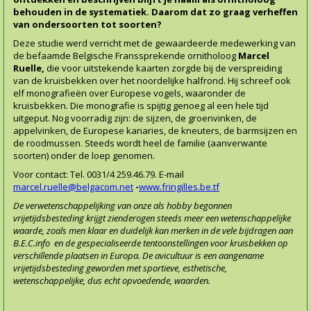
behouden in de systematiek. Daarom dat zo graag verheffen
van ondersoorten tot soorten?
Deze studie werd verricht met de gewaardeerde medewerking van
de befaamde Belgische Franssprekende ornitholoog
Marcel
Ruelle,
die voor uitstekende kaarten zorgde bij de verspreiding
van de kruisbekken over het noordelijke halfrond. Hij schreef ook
elf monografieën over Europese vogels, waaronder de
kruisbekken. Die monografie is spijtig genoeg al een hele tijd
uitgeput. Nog voorradig zijn: de sijzen, de groenvinken, de
appelvinken, de Europese kanaries, de kneuters, de barmsijzen en
de roodmussen. Steeds wordt heel de familie (aanverwante
soorten) onder de loep genomen.
Voor contact: Tel. 0031/4 259.46.79. E-mail
marcel.ruelle@belgacom.net
-
www.fringilles.be.tf
De verwetenschappelijking van onze als hobby begonnen
vrijetijdsbesteding krijgt zienderogen steeds meer een wetenschappelijke
waarde, zoals men klaar en duidelijk kan merken in de vele bijdragen aan
B.E.C.info en de gespecialiseerde tentoonstellingen voor kruisbekken op
verschillende plaatsen in Europa. De avicultuur is een aangename
vrijetijdsbesteding geworden met sportieve, esthetische,
wetenschappelijke, dus echt opvoedende, waarden.