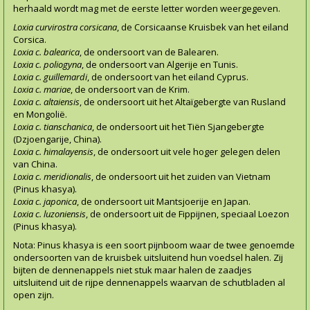
herhaald wordt mag met de eerste letter worden weergegeven.
Loxia curvirostra corsicana
, de Corsicaanse Kruisbek van het eiland
Corsica.
Loxia c. balearica
, de ondersoort van de Balearen.
Loxia c. poliogyna
, de ondersoort van Algerije en Tunis.
Loxia c. guillemardi
, de ondersoort van het eiland Cyprus.
Loxia c. mariae
, de ondersoort van de Krim.
Loxia c. altaiensis
, de ondersoort uit het Altaïgebergte van Rusland
en Mongolië.
Loxia c. tianschanica
, de ondersoort uit het Tiën Sjangebergte
(Dzjoengarije, China).
Loxia c. himalayensis
, de ondersoort uit vele hoger gelegen delen
van China.
Loxia c. meridionalis
, de ondersoort uit het zuiden van Vietnam
(Pinus khasya).
Loxia c. japonica
, de ondersoort uit Mantsjoerije en Japan.
Loxia c. luzoniensis
, de ondersoort uit de Fippijnen, speciaal Loezon
(Pinus khasya).
Nota: Pinus khasya is een soort pijnboom waar de twee genoemde
ondersoorten van de kruisbek uitsluitend hun voedsel halen. Zij
bijten de dennenappels niet stuk maar halen de zaadjes
uitsluitend uit de rijpe dennenappels waarvan de schutbladen al
open zijn.