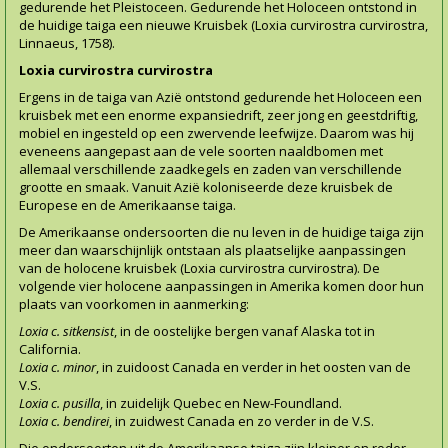
gedurende het Pleistoceen. Gedurende het Holoceen ontstond in
de huidige taiga een nieuwe Kruisbek (Loxia curvirostra curvirostra,
Linnaeus, 1758).
Loxia curvirostra curvirostra
Ergens in de taiga van Azië ontstond gedurende het Holoceen een
kruisbek met een enorme expansiedrift, zeer jong en geestdriftig,
mobiel en ingesteld op een zwervende leefwijze. Daarom was hij
eveneens aangepast aan de vele soorten naaldbomen met
allemaal verschillende zaadkegels en zaden van verschillende
grootte en smaak. Vanuit Azië koloniseerde deze kruisbek de
Europese en de Amerikaanse taiga.
De Amerikaanse ondersoorten die nu leven in de huidige taiga zijn
meer dan waarschijnlijk ontstaan als plaatselijke aanpassingen
van de holocene kruisbek (Loxia curvirostra curvirostra). De
volgende vier holocene aanpassingen in Amerika komen door hun
plaats van voorkomen in aanmerking:
Loxia c. sitkensist
, in de oostelijke bergen vanaf Alaska tot in
California.
Loxia c. minor
, in zuidoost Canada en verder in het oosten van de
V.S.
Loxia c. pusilla
, in zuidelijk Quebec en New-Foundland.
Loxia c. bendirei
, in zuidwest Canada en zo verder in de V.S.