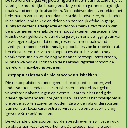
De toendra eindigde vrij plotseling want meer naar het zuiden, juist
voorbij de noordelijke boomgrens, begon de taiga, het maagdelijk
naaldwoud met zijn kruisbekken. Die naaldwouden overdekten het
hele zuiden van Europa rondom de Middellandse Zee, de eilanden
in de Middellandse Zee en delen van noordelijk Afrika (Algerije,
Tunis) en verder zuidelijk Azië en Noord-Amerika, ten zuiden van
de grote meren, evenals de vele hoogvlakten en bergketens. De
kruisbekken gekluisterd aan de taiga wijzen ons de ligging aan van
de vroegere taiga omdat er nog resten van het naaldwoud
overblijven samen met toenmalige populaties van kruisbekken uit
het Pleistoceen. Het zijn restpopulaties die in het zuiden nog
voorkomen. Indien we de nog bestaande restpopulaties vinden,
kunnen we ook de ligging van de naaldwoudgordel rondom de
wereld vrij nauwkeurig bepalen.
Restpopulaties van de pleistocene Kruisbekken
Die restpopulaties vormen geen echte of goede soorten, wel
ondersoorten, omdat al die kruisbekken onder elkaar gekruist
vruchtbare nakomelingen opleveren. Daarom is het nodig de
drieledige nomenclatuur te gebruiken. Daarom is het moeilijk om al
die ondersoorten zuiver te houden. Ze worden als ondersoorten
aanzien van Loxia curvirostra curvirostra, de ondersoort die wij
‘gewone Kruisbek’ noemen.
De volgende ondersoorten worden beschreven en wij geven ook
de plaats aan waar ze voorkomen. De tweede naam die toch