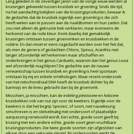
Lang geleden in de zeventiger jaren van de vorige eeuw werden al
kruisingen gekweekt tussen kruisbek en groenling. Sinds die tijd,
na het aandachtig bekijken van die kruisingsproducten, bewaar ik
de gedachte dat de kruisbek eigenlijk een groenling is die zich
heeft weten aan te passen aan de naaldbomen en hun zaden. Dat
zou niet alleen de gekruiste bek verklaren, maar eveneens de
herkomst van de rode kleur. Komt daarbij dat gemakkelijk
kruisingen ontstaan tussen groenvinken en kruisbekken in de
volière. En dan moet er eens nagedacht worden over het feit dat,
als men de genera of geslachten Chloris, Spinus, Acanthis niet
langer afzonderlijk wil herkennen maar afschaffen en
onderbrengen in het genus Carduelis, waarom dan het genus Loxia
wel afzonderlijk mag blijven? De gedachte aan de nauwe
verwantschap tussen kruisbek en groenling is heel spontaan
ontstaan bij mij en enkele ornithologen. Maar recent onderzoek
van het mitochondriaal DNA heeft de kruisbek dichter bij de
barmsijs en de kneu gebracht dan bij de groenvink.
Misschien, ja misschien, kan de indeling
pleistocene
en
holocene
kruisbekken ook van nut zijn voor de kwekers. Ergerlijk voor de
kwekers is dat het begrip ‘species’, of soort, niet nauwkeurig
omschreven is en stelselmatig met ondersoort of plaatselijke
aanpassing verwisseld wordt. Een echte, goede soort geeft bij
kruising met een andere echte, goede soort geen vruchtbare
kruisingsproducten. Die twee goede soorten zijn afgesloten van
elkaar door een seksuele sleutel. Bij ondersoorten werkt de