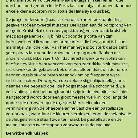
Die ondersoorten uit de Amerikaanse taiga zijn kleiner en roder
dan hun soortgenoten in de Euraziatische taiga, al komen daar ook
enkele kleine soorten voor zoals de Himalaya kruisbek.
De jonge ondersoort (Loxia c.curvirostra) heeft ook aanleiding
gegeven tot een tweetal mutaties. Die liggen aan de oorsprong van
de grote Kruisbek (Loxia c. pytyopsittacus), vrij vertaald: kruisbek
met papegaaienbek. Hij blinkt uit door de grootte van zijn
indrukwekkend lichaam met brede borst, die hevig rood is bij het
mannetje. De rode kleur van het mannetje is zo sterk dat ze zelfs
geen plaats laat voor de bruine bestreping op de flanken die
andere kruisbekken siert. Om dat meesterwerk te vervolmaken
heeft de evolutie hem voorzien van een zeer dikke, volumineuze,
indrukwekkende gekruiste bek die niet alleen dient om de harde
dennenkegels stuk te bijten maar ook om op frappante wijze
indruk te maken. De weg van de evolutie stijgt altijd in elk genus
naar een welbepaald doel: de hoogst mogelijke schoonheid. De
verfraaiing schijnt het hoogtepunt te zijn in de evolutie, zoals hier
aangetoond wordt, door een groot meesterwerk in rood langs de
onderzijde en zwart op de rugzijde. Men stelt ook een
vermindering van de phaeomelanine vast die een pastellisatie
veroorzaakt, waardoor de kleuren verbleken terwijl de melanisatie
de vleugels en de staart zwarter maakt. De pastellisatie en de
melanisatie zijn twee stappen voorwaarts in de evolutie.
De witbandkruisbek