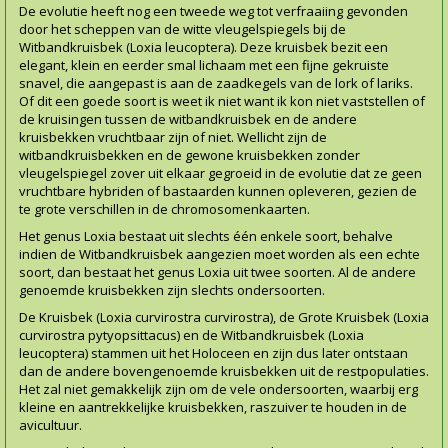
De evolutie heeft nog een tweede weg tot verfraaiing gevonden
door het scheppen van de witte vleugelspiegels bij de
Witbandkruisbek (Loxia leucoptera). Deze kruisbek bezit een
elegant, klein en eerder smal lichaam met een fijne gekruiste
snavel, die aangepast is aan de zaadkegels van de lork of lariks.
Of dit een goede soort is weet ik niet want ik kon niet vaststellen of
de kruisingen tussen de witbandkruisbek en de andere
kruisbekken vruchtbaar zijn of niet. Wellicht zijn de
witbandkruisbekken en de gewone kruisbekken zonder
vleugelspiegel zover uit elkaar gegroeid in de evolutie dat ze geen
vruchtbare hybriden of bastaarden kunnen opleveren, gezien de
te grote verschillen in de chromosomenkaarten.
Het genus Loxia bestaat uit slechts één enkele soort, behalve
indien de Witbandkruisbek aangezien moet worden als een echte
soort, dan bestaat het genus Loxia uit twee soorten. Al de andere
genoemde kruisbekken zijn slechts ondersoorten.
De Kruisbek (Loxia curvirostra curvirostra), de Grote Kruisbek (Loxia
curvirostra pytyopsittacus) en de Witbandkruisbek (Loxia
leucoptera) stammen uit het Holoceen en zijn dus later ontstaan
dan de andere bovengenoemde kruisbekken uit de restpopulaties.
Het zal niet gemakkelijk zijn om de vele ondersoorten, waarbij erg
kleine en aantrekkelijke kruisbekken, raszuiver te houden in de
avicultuur.