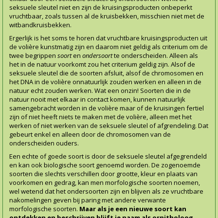
seksuele sleutel niet en zijn de kruisingsproducten onbeperkt
vruchtbaar, zoals tussen al de kruisbekken, misschien niet met de
witbandkruisbekken.
Ergerlijk is het soms te horen dat vruchtbare kruisingsproducten uit
de volière kunstmatig zijn en daarom niet geldig als criterium om de
twee begrippen
soort
en
ondersoort
te onderscheiden. Alleen als
het in de natuur voorkomt zou het criterium geldig zijn. Alsof de
seksuele sleutel die de soorten afsluit, alsof de chromosomen en
het DNA in de volière onnatuurlijk zouden werken en alleen in de
natuur echt zouden werken. Wat een onzin! Soorten die in de
natuur nooit met elkaar in contact komen, kunnen natuurlijk
samengebracht worden in de volière maar of de kruisingen fertiel
zijn of niet heeft niets te maken met de volière, alleen met het
werken of niet werken van de seksuele sleutel of afgrendeling. Dat
gebeurt enkel en alleen door de chromosomen van de
onderscheiden ouders.
Een echte of goede soort is door de seksuele sleutel afgegrendeld
en kan ook biologische soort genoemd worden. De zogenoemde
soorten die slechts verschillen door grootte, kleur en plaats van
voorkomen en gedrag, kan men morfologische soorten noemen,
wel wetend dat het ondersoorten zijn en blijven als ze vruchtbare
nakomelingen geven bij paring met andere verwante
morfologische soorten.
Maar als je een nieuwe soort kan
ontdekken en beschrijven blijft je naam als ornitholoog