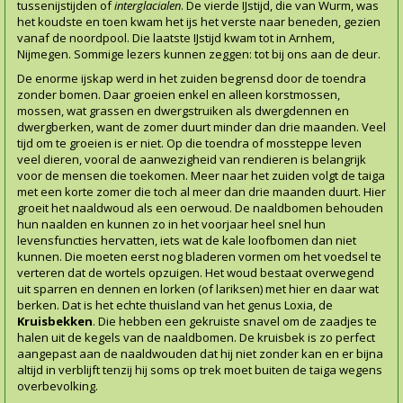
tussenijstijden of
interglacialen
. De vierde IJstijd, die van Wurm, was
het koudste en toen kwam het ijs het verste naar beneden, gezien
vanaf de noordpool. Die laatste IJstijd kwam tot in Arnhem,
Nijmegen. Sommige lezers kunnen zeggen: tot bij ons aan de deur.
De enorme ijskap werd in het zuiden begrensd door de toendra
zonder bomen. Daar groeien enkel en alleen korstmossen,
mossen, wat grassen en dwergstruiken als dwergdennen en
dwergberken, want de zomer duurt minder dan drie maanden. Veel
tijd om te groeien is er niet. Op die toendra of mossteppe leven
veel dieren, vooral de aanwezigheid van rendieren is belangrijk
voor de mensen die toekomen. Meer naar het zuiden volgt de taiga
met een korte zomer die toch al meer dan drie maanden duurt. Hier
groeit het naaldwoud als een oerwoud. De naaldbomen behouden
hun naalden en kunnen zo in het voorjaar heel snel hun
levensfuncties hervatten, iets wat de kale loofbomen dan niet
kunnen. Die moeten eerst nog bladeren vormen om het voedsel te
verteren dat de wortels opzuigen. Het woud bestaat overwegend
uit sparren en dennen en lorken (of lariksen) met hier en daar wat
berken. Dat is het echte thuisland van het genus Loxia, de
Kruisbekken
. Die hebben een gekruiste snavel om de zaadjes te
halen uit de kegels van de naaldbomen. De kruisbek is zo perfect
aangepast aan de naaldwouden dat hij niet zonder kan en er bijna
altijd in verblijft tenzij hij soms op trek moet buiten de taiga wegens
overbevolking.