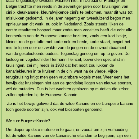
Maar ongeduldige kwekers wachten niet. In Duitsland, Frankrijk en
België trachtte men reeds in de zeventiger jaren door kruisingen van
cini x kleurkanarie, kleurafwijkende cini's te bekomen, maar dit was tot
mislukken gedoemd. In de jaren negentig en tweeduizend begon men
opnieuw aan dit werk, nu ook in Nederland. Zoals steeds lijken de
eerste resultaten hoopvol maar zodra men vogeltjes heeft die echt alle
kenmerken van de Europese kanarie bezitten, zoals een kort bekje,
kleine, ronde gestalte met korte nek en brede, korte staart, begint het
mis te lopen door de zwakte van de jongen en de onvrucht­baarheid
van de geselecteerde ouders. Tegenslag genoeg om op te geven. De
bioloog en vogelschilder Hermann Heinzel, bovendien specialist in
kruisingen, zei mij reeds in 1980 dat het nooit zou lukken de
kanariekleuren in te kruisen in de cini want na de vierde, vijfde
terugkruising krijgt men geen vruchtbare vogels meer. Weer eens het
bewijs dat kruisingen niet aan de grondslag liggen van nieuwe soorten,
wél de mutaties. Dus is het wachten geblazen op mutaties die zeker
zullen optreden bij de Europese Kanarie.
Zo is het bewijs geleverd dat de wilde Kanarie en de Europese kanarie
toch goede soorten zijn, ook wel biosoorten genoemd.
Wie is de Europese Kanarie?
Om dieper op deze materie in te gaan, en vooral om zijn verhou­ding
tot de wilde Kanarie van de Canarische eilanden te begrijpen, zijn een