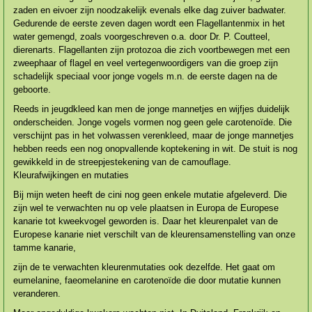
zaden en eivoer zijn noodzakelijk evenals elke dag zuiver badwater.
Gedurende de eerste zeven dagen wordt een Flagellantenmix in het
water gemengd, zoals voorgeschreven o.a. door Dr. P. Coutteel,
dierenarts. Flagellanten zijn protozoa die zich voortbewegen met een
zweephaar of flagel en veel vertegenwoordi­gers van die groep zijn
schadelijk speciaal voor jonge vogels m.n. de eerste dagen na de
geboorte.
Reeds in jeugdkleed kan men de jonge mannetjes en wijfjes duidelijk
onderscheiden. Jonge vogels vormen nog geen gele carotenoïde. Die
verschijnt pas in het volwassen verenkleed, maar de jonge mannetjes
hebben reeds een nog onopvallende koptekening in wit. De stuit is nog
gewikkeld in de streepjestekening van de camouflage.
Kleurafwijkingen en mutaties
Bij mijn weten heeft de cini nog geen enkele mutatie afgeleverd. Die
zijn wel te verwachten nu op vele plaatsen in Europa de Europese
kanarie tot kweekvogel geworden is. Daar het kleurenpalet van de
Europese kanarie niet verschilt van de kleurensamen­stelling van onze
tamme kanarie,
zijn de te verwachten kleurenmu­taties ook dezelfde. Het gaat om
eumelanine, faeomelanine en carotenoïde die door mutatie kunnen
veranderen.