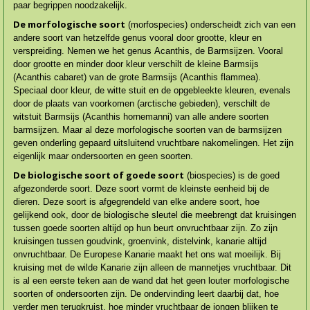
paar begrippen noodzakelijk.
De morfologische soort
(morfospecies) onderscheidt zich van een
andere soort van hetzelfde genus vooral door grootte, kleur en
verspreiding. Nemen we het genus Acanthis, de Barmsijzen. Vooral
door grootte en minder door kleur verschilt de kleine Barmsijs
(Acanthis cabaret) van de grote Barmsijs (Acanthis flammea).
Speciaal door kleur, de witte stuit en de opgebleekte kleuren, evenals
door de plaats van voorkomen (arctische gebieden), verschilt de
witstuit Barmsijs (Acanthis hornemanni) van alle andere soorten
barmsijzen. Maar al deze morfologische soorten van de barmsijzen
geven onderling gepaard uitsluitend vruchtbare nakome­lingen. Het zijn
eigenlijk maar ondersoorten en geen soorten.
De biologische soort of goede soort
(biospecies) is de goed
afgezonderde soort. Deze soort vormt de kleinste eenheid bij de
dieren. Deze soort is afgegrendeld van elke andere soort, hoe
gelijkend ook, door de biologische sleutel die meebrengt dat kruisingen
tussen goede soorten altijd op hun beurt onvruchtbaar zijn. Zo zijn
kruisingen tussen goudvink, groenvink, distelvink, kanarie altijd
onvruchtbaar. De Europese Kanarie maakt het ons wat moeilijk. Bij
kruising met de wilde Kanarie zijn alleen de mannetjes vruchtbaar. Dit
is al een eerste teken aan de wand dat het geen louter morfologische
soorten of ondersoorten zijn. De ondervinding leert daarbij dat, hoe
verder men terugkruist, hoe minder vruchtbaar de jongen blijken te