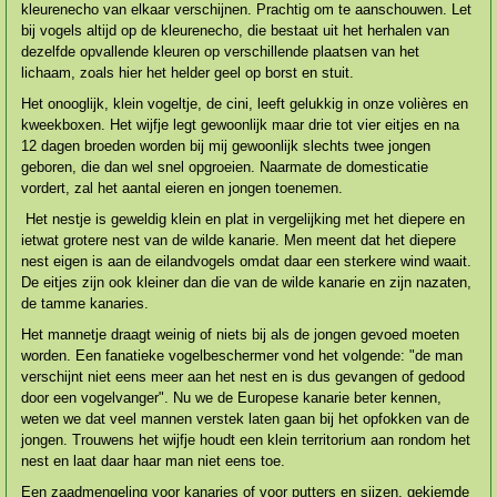
kleurenecho van elkaar verschijnen. Prachtig om te aanschouwen. Let
bij vogels altijd op de kleurenecho, die bestaat uit het herhalen van
dezelfde opvallende kleuren op verschillende plaatsen van het
lichaam, zoals hier het helder geel op borst en stuit.
Het onooglijk, klein vogeltje, de cini, leeft gelukkig in onze volières en
kweekboxen. Het wijfje legt gewoonlijk maar drie tot vier eitjes en na
12 dagen broeden worden bij mij gewoonlijk slechts twee jongen
geboren, die dan wel snel opgroeien. Naarmate de domesticatie
vordert, zal het aantal eieren en jongen toenemen.
Het nestje is geweldig klein en plat in vergelijking met het diepere en
ietwat grotere nest van de wilde kanarie. Men meent dat het diepere
nest eigen is aan de eilandvogels omdat daar een sterkere wind waait.
De eitjes zijn ook kleiner dan die van de wilde kanarie en zijn nazaten,
de tamme kanaries.
Het mannetje draagt weinig of niets bij als de jongen gevoed moeten
worden. Een fanatieke vogelbeschermer vond het volgende: "de man
verschijnt niet eens meer aan het nest en is dus gevangen of gedood
door een vogelvanger". Nu we de Europese kanarie beter kennen,
weten we dat veel mannen verstek laten gaan bij het opfokken van de
jongen. Trouwens het wijfje houdt een klein territorium aan rondom het
nest en laat daar haar man niet eens toe.
Een zaadmengeling voor kanaries of voor putters en sijzen, gekiemde