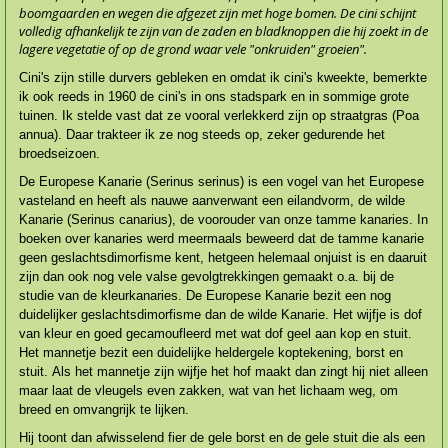
boomgaarden en wegen die afgezet zijn met hoge bomen. De cini schijnt
volledig afhankelijk te zijn van de zaden en bladknoppen die hij zoekt in de
lagere vegetatie of op de grond waar vele "onkruiden" groeien".
Cini's zijn stille durvers gebleken en omdat ik cini's kweekte, bemerkte
ik ook reeds in 1960 de cini's in ons stadspark en in sommige grote
tuinen. Ik stelde vast dat ze vooral verlekkerd zijn op straat­gras (Poa
annua). Daar trakteer ik ze nog steeds op, zeker gedurende het
broedseizoen.
De Europese Kanarie (Serinus serinus) is een vogel van het Europese
vasteland en heeft als nauwe aanverwant een eilandvorm, de wilde
Kanarie (Serinus canarius), de voorouder van onze tamme kanaries. In
boeken over kanaries werd meermaals beweerd dat de tamme kanarie
geen geslachts­dimorfisme kent, hetgeen helemaal onjuist is en daaruit
zijn dan ook nog vele valse gevolgtrekkin­gen gemaakt o.a. bij de
studie van de kleurkanaries. De Europese Kanarie bezit een nog
duidelijker geslachtsdimor­fisme dan de wilde Kanarie. Het wijfje is dof
van kleur en goed gecamoufleerd met wat dof geel aan kop en stuit.
Het mannetje bezit een duidelijke heldergele koptekening, borst en
stuit. Als het mannetje zijn wijfje het hof maakt dan zingt hij niet alleen
maar laat de vleugels even zakken, wat van het lichaam weg, om
breed en omvangrijk te lijken.
Hij toont dan afwisselend fier de gele borst en de gele stuit die als een